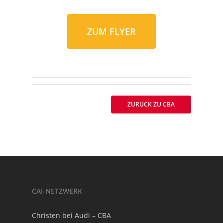
ZUM FLYER
ZURÜCK ZU CBA
CAI-NETZWERK
Christen bei Audi – CBA