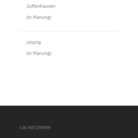
Zuffenhausen
(In Planung)
Leipzig
(In Planung)
CAI-NETZWERK