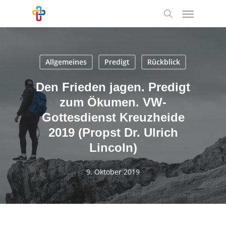
Skip
Menu
to
search
main
content
Allgemeines
Predigt
Rückblick
Den Frieden jagen. Predigt
zum Ökumen. VW-
Gottesdienst Kreuzheide
2019 (Propst Dr. Ulrich
Lincoln)
9. Oktober 2019