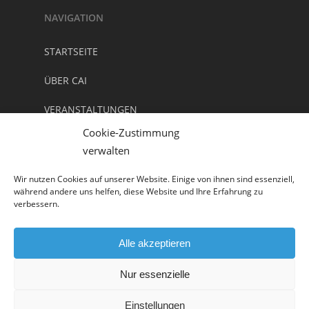
NAVIGATION
STARTSEITE
ÜBER CAI
VERANSTALTUNGEN
Cookie-Zustimmung
NEWSLETTER/ KONTAKT
verwalten
DOWNLOADS
Wir nutzen Cookies auf unserer Website. Einige von ihnen sind essenziell,
während andere uns helfen, diese Website und Ihre Erfahrung zu
IMPRESSUM
verbessern.
DATENSCHUTZ
Alle akzeptieren
Nur essenzielle
© 2026 CAI. Christen in der Automobilindustrie
Einstellungen