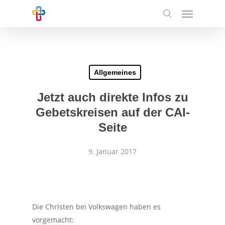
Skip
Menu
to
search
main
content
Allgemeines
Jetzt auch direkte Infos zu
Gebetskreisen auf der CAI-
Seite
9. Januar 2017
Die Christen bei Volkswagen haben es
vorgemacht: